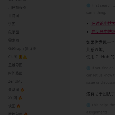
🌐 First search 
用户旅程图
same thing.
甘特图
在讨论中搜
饼图
在问题中搜索
象限图
需求图
如果你发现一个
GitGraph (Git) 图
此感兴趣。
使用 GitH
C4 图 🦺⚠️
思维导图
🌐 If you find an
时间线图
can let us know t
ZenUML
issue or discussi
桑基图 🔥
这有助于团队了
XY 图 🔥
🌐 This helps the
块图 🔥
assignments.
数据包图 🔥