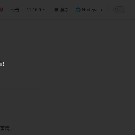
献
公告
11.16.0
💻 演练
🌐 Nodejs.cn
面！
事情。