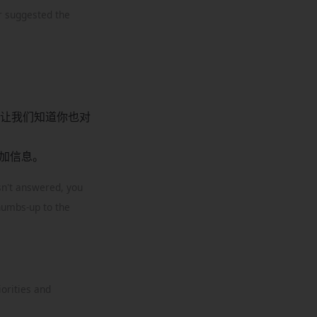
r suggested the
让我们知道你也对
追加信息。
isn't answered, you
thumbs-up to the
orities and