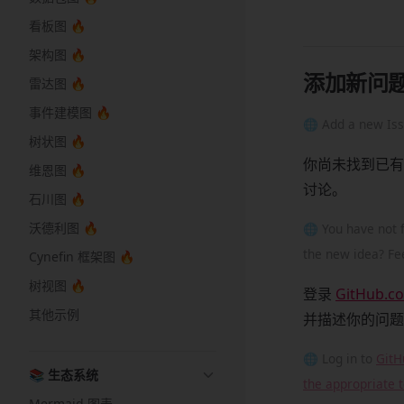
看板图 🔥
架构图 🔥
添加新问
雷达图 🔥
事件建模图 🔥
🌐 Add a new Is
树状图 🔥
你尚未找到已有
维恩图 🔥
讨论。
石川图 🔥
沃德利图 🔥
🌐 You have not 
the new idea? Fee
Cynefin 框架图 🔥
树视图 🔥
登录
GitHub.c
其他示例
并描述你的问题
🌐 Log in to
GitH
📚 生态系统
the appropriate 
Mermaid 图表