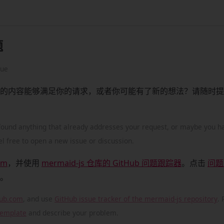
题
sue
的内容能够满足你的请求，或者你可能有了新的想法？请随时提
found anything that already addresses your request, or maybe you 
l free to open a new issue or discussion.
om
，并使用
mermaid-js 仓库的 GitHub 问题跟踪器
。点击
问题
。
ub.com
, and use
GitHub issue tracker of the mermaid-js repository
.
template
and describe your problem.