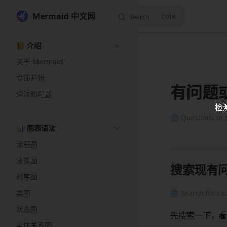
Mermaid 中文网
Search
K
Skip to content
Sidebar Navigation
📔 介绍
关于 Mermaid
立即开始
有问题
语法和配置
检
🌐 Questions or 
📊 图表语法
流程图
泳道图
搜索现有
时序图
类图
🌐 Search for Exi
状态图
先搜索一下，看
实体关系图