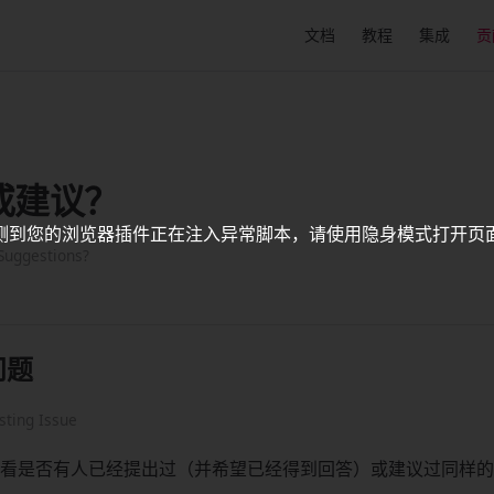
Main Navigation
文档
教程
集成
贡
或建议？
测到您的浏览器插件正在注入异常脚本，请使用隐身模式打开页
Suggestions?
问题
sting Issue
看是否有人已经提出过（并希望已经得到回答）或建议过同样的