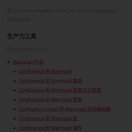
🌐 To add an integration to this list, see the
Integrations -
create page
.
生产力工具
🌐 Productivity tools
Atlassian 产品
Confluence 用 Mermaid
Confluence 的 Mermaid 集成
Confluence 的 Mermaid 图表与示意图
Confluence 的 Mermaid 图表
Confluence Cloud 的 Mermaid 实时编辑器
Confluence 的 Mermaid 宏
Confluence 的 Mermaid 插件