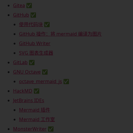
Gitea
✅
GitHub
✅
使用代码块
✅
GitHub 操作：将 mermaid 编译为图片
GitHub Writer
SVG 图表生成器
GitLab
✅
GNU Octave
✅
octave_mermaid_js
✅
HackMD
✅
JetBrains IDEs
Mermaid 插件
Mermaid 工作室
MonsterWriter
✅