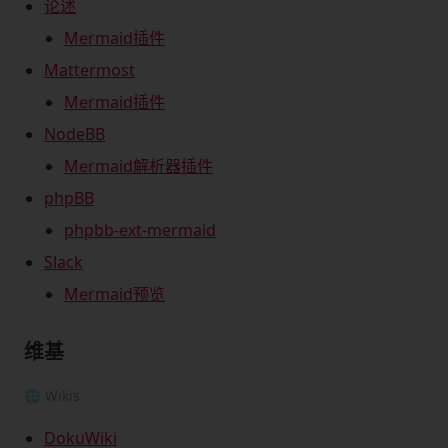
论述
Mermaid插件
Mattermost
Mermaid插件
NodeBB
Mermaid解析器插件
phpBB
phpbb-ext-mermaid
Slack
Mermaid预览
维基
🌐 Wikis
DokuWiki