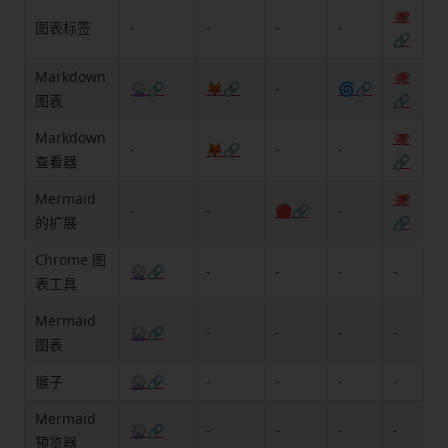
🐙
图表标签
-
-
-
-
🔗
Markdown
🐙
🎡🔗
🦊🔗
-
🌀🔗
图表
🔗
Markdown
🐙
-
🦊🔗
-
-
查看器
🔗
Mermaid
🐙
-
-
🔴🔗
-
的扩展
🔗
Chrome 图
🎡🔗
-
-
-
-
表工具
Mermaid
🎡🔗
-
-
-
-
图表
猴子
🎡🔗
-
-
-
-
Mermaid
🎡🔗
-
-
-
-
预览器