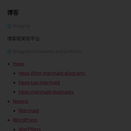
博客
🌐 Blogging
博客框架和平台
🌐 Blogging frameworks and platforms
Hexo
hexo-filter-mermaid-diagrams
hexo-tag-mermaid
hexo-mermaid-diagrams
Nextra
Mermaid
WordPress
MerPRess