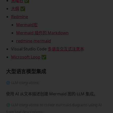
黑曜石
✅
大纲
✅
Redmine
Mermaid宏
Mermaid 插件的 Markdown
redmine-mermaid
Visual Studio Code
多语言交互式注意本
Microsoft Loop
✅
大型语言模型集成
🌐 LLM integrations
使用 AI 从文本描述创建 Mermaid 图的 LLM 集成。
🌐 LLM integrations to create mermaid diagrams using AI
from text descriptions.