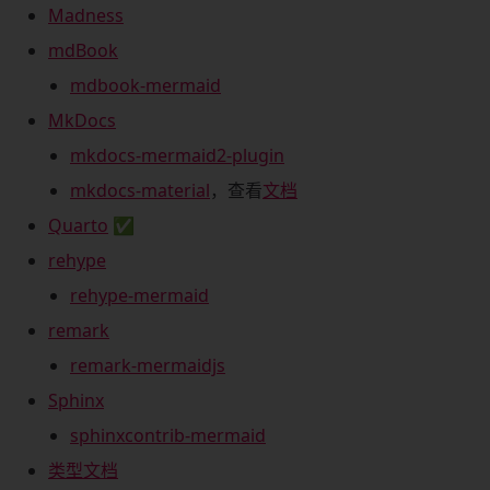
Madness
mdBook
mdbook-mermaid
MkDocs
mkdocs-mermaid2-plugin
mkdocs-material
，查看
文档
Quarto
✅
rehype
rehype-mermaid
remark
remark-mermaidjs
Sphinx
sphinxcontrib-mermaid
类型文档