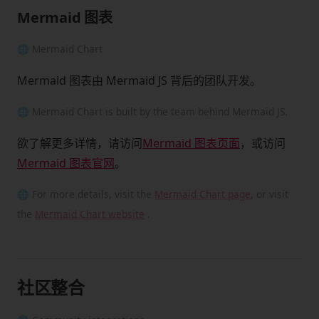
Mermaid 图表
🌐 Mermaid Chart
Mermaid 图表由 Mermaid JS 背后的团队开发。
🌐 Mermaid Chart is built by the team behind Mermaid JS.
欲了解更多详情，请访问
Mermaid 图表页面
，或访问
Mermaid 图表官网
。
🌐 For more details, visit the
Mermaid Chart page
, or visit
the
Mermaid Chart website
.
社区整合