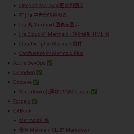
EliteSoft Mermaid图表和图示
在 Jira 中自动转换图表
Jira 的 Mermaid 图表与图示
Jira Cloud 的 Mermaid - 轻松绘制 UML 图
CloudScript.io Mermaid插件
Confluence 的 Mermaid Plus
Azure DevOps
✅
Deepdwn
✅
Doctave
✅
Markdown 代码块中的Mermaid
✅
Forgejo
✅
GitBook
Mermaid插件
带有 Mermaid CLI 的 Markdown