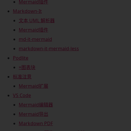
Mermaid插件
Markdown-It
文本 UML 解析器
Mermaid插件
md-it-mermaid
markdown-it-mermaid-less
Podlite
=图表块
标准注意
Mermaid扩展
VS Code
Mermaid编辑器
Mermaid导出
Markdown PDF