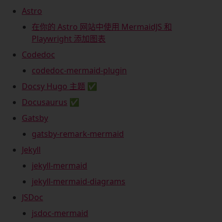
Astro
在你的 Astro 网站中使用 MermaidJS 和
Playwright 添加图表
Codedoc
codedoc-mermaid-plugin
Docsy Hugo 主题
✅
Docusaurus
✅
Gatsby
gatsby-remark-mermaid
Jekyll
jekyll-mermaid
jekyll-mermaid-diagrams
JSDoc
jsdoc-mermaid