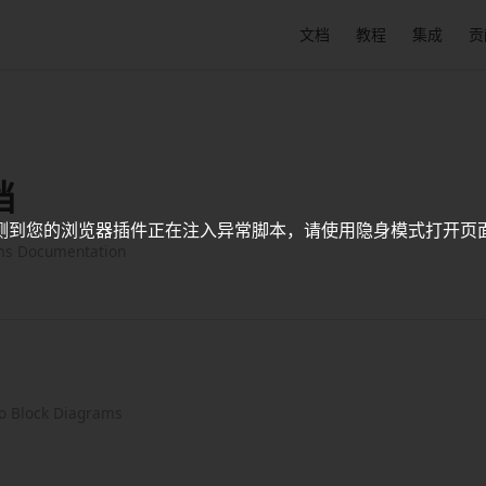
Main Navigation
文档
教程
集成
贡
档
测到您的浏览器插件正在注入异常脚本，请使用隐身模式打开页
ms Documentation
to Block Diagrams