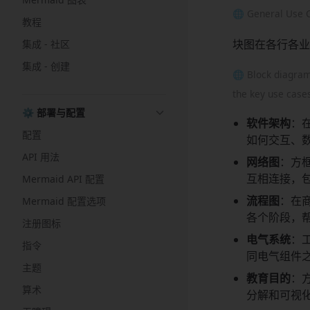
🌐 General Use 
教程
块图在各行各业
集成 - 社区
集成 - 创建
🌐 Block diagram
the key use cases
⚙️ 部署与配置
软件架构
：
配置
如何交互、
API 用法
网络图
：方
互相连接，
Mermaid API 配置
流程图
：在
Mermaid 配置选项
各个阶段，
注册图标
电气系统
：
指令
同电气组件
主题
教育目的
：
算术
分解和可视