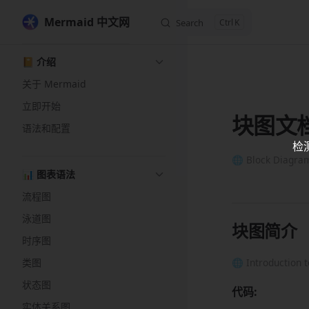
Mermaid 中文网
Search
K
Skip to content
Sidebar Navigation
📔 介绍
关于 Mermaid
立即开始
块图文
语法和配置
检
🌐 Block Diagra
📊 图表语法
流程图
泳道图
块图简介
时序图
类图
🌐 Introduction 
状态图
代码:
实体关系图