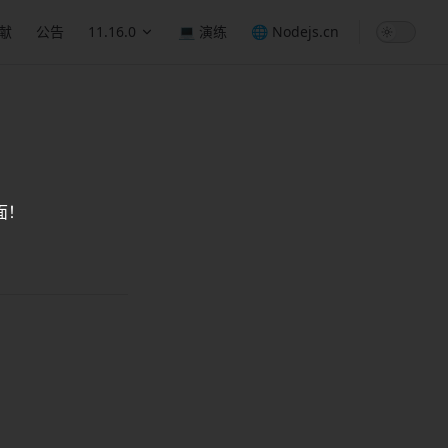
献
公告
11.16.0
💻 演练
🌐 Nodejs.cn
面！