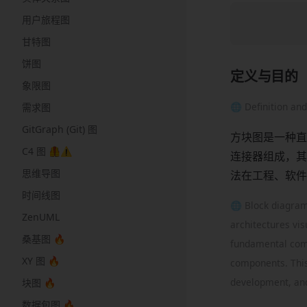
用户旅程图
甘特图
饼图
定义与目的
象限图
🌐 Definition an
需求图
GitGraph (Git) 图
方块图是一种直
C4 图 🦺⚠️
连接器组成，其
思维导图
法在工程、软件
时间线图
🌐 Block diagram
ZenUML
architectures vi
桑基图 🔥
fundamental comp
XY 图 🔥
components. This
development, an
块图 🔥
数据包图 🔥