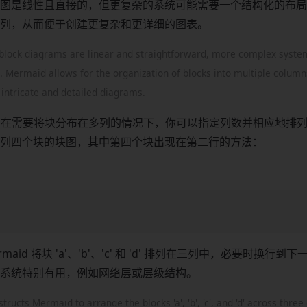
图是线性且直接的，但更复杂的系统可能需要一个结构化的布局。M
列，从而便于创建更复杂和更详细的图表。
block diagrams are linear and straightforward, more complex syste
. Mermaid allows for the organization of blocks into multiple columns,
 intricate and detailed diagrams.
在需要将块分布在多列的情况下，你可以指定列数并相应地排
列四个块的块图，其中第四个块出现在第二行的方法：
maid 将块 'a'、'b'、'c' 和 'd' 排列在三列中，必要时换行
系统特别有用，例如网络层或层级结构。
structs Mermaid to arrange the blocks 'a', 'b', 'c', and 'd' across thr