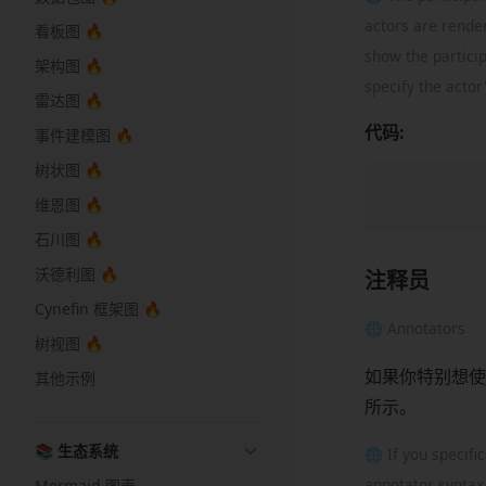
actors are rende
看板图 🔥
show the particip
架构图 🔥
specify the actor
雷达图 🔥
代码:
事件建模图 🔥
树状图 🔥
维恩图 🔥
石川图 🔥
沃德利图 🔥
注释员
Cynefin 框架图 🔥
🌐 Annotators
树视图 🔥
如果你特别想使
其他示例
所示。
📚 生态系统
🌐 If you specifi
annotator syntax 
Mermaid 图表