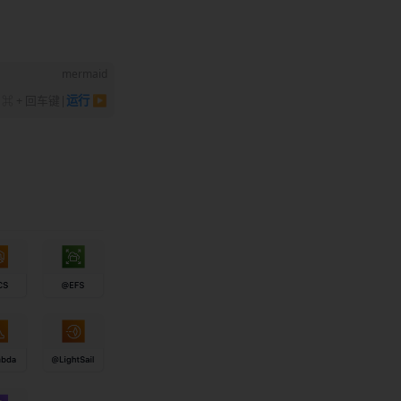
mermaid
⌘ + 回车键
|
运行 ▶