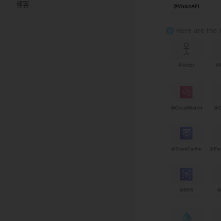
博客
🌐 Here are the 