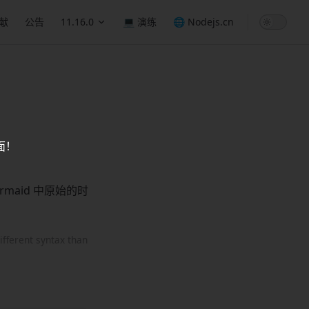
献
公告
11.16.0
💻 演练
🌐 Nodejs.cn
面！
maid 中原始的时
ifferent syntax than