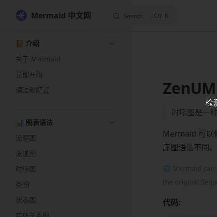
Mermaid 中文网
Search
K
Skip to content
Sidebar Navigation
📔 介绍
关于 Mermaid
立即开始
ZenUM
语法和配置
检
时序图是一
📊 图表语法
Mermaid 可
流程图
序图语法不同。
泳道图
🌐 Mermaid can 
时序图
the original Seq
类图
状态图
代码:
实体关系图