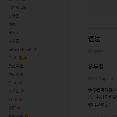
用户旅程图
甘特图
饼图
象限图
语法
需求图
GitGraph (Git) 图
🌐 Syntax
C4 图 🦺⚠️
参与者
思维导图
时间线图
🌐 Participants
ZenUML
参与者可以像本
桑基图 🔥
示。有时你可能
XY 图 🔥
的出现顺序：
块图 🔥
🌐 The participan
数据包图 🔥