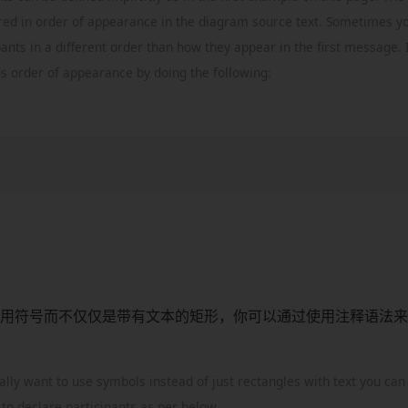
red in order of appearance in the diagram source text. Sometimes y
ants in a different order than how they appear in the first message. I
's order of appearance by doing the following:
用符号而不仅仅是带有文本的矩形，你可以通过使用注释语法来
cally want to use symbols instead of just rectangles with text you can
to declare participants as per below.