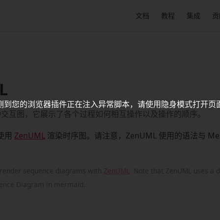
Main Navigation
文档
教程
集成
贡
L
测到您的浏览器插件正在注入异常脚本，请使用隐身模式打开页
种交互图，它展示了各个过程如何相互操作以及操作的顺序。
以使用
ZenUML
渲染时序图。请注意，ZenUML 使用的语法与 Mer
render sequence diagrams with
ZenUML
. Note that ZenUML uses a d
uence Diagram in mermaid.