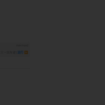
mermaid
⌘ + 回车键
|
运行 ▶