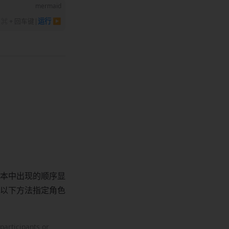
mermaid
⌘ + 回车键
|
运行 ▶
本中出现的顺序显
以下方法指定角色
 participants or